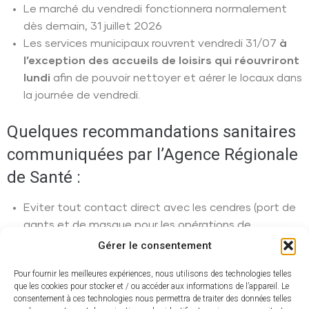
Le marché du vendredi fonctionnera normalement
dès demain, 31 juillet 2026
Les services municipaux rouvrent vendredi 31/07
à
l’exception des accueils de loisirs qui réouvriront
lundi
afin de pouvoir nettoyer et aérer le locaux dans
la journée de vendredi.
Quelques recommandations sanitaires
communiquées par l’Agence Régionale
de Santé :
Eviter tout contact direct avec les cendres (port de
gants et de masque pour les opérations de
nettoyage)
Gérer le consentement
Laver les légumes du jardin
Pour fournir les meilleures expériences, nous utilisons des technologies telles
Évacuer l’eau stagnante des canalisations d’eau
que les cookies pour stocker et / ou accéder aux informations de l’appareil. Le
potable
consentement à ces technologies nous permettra de traiter des données telles