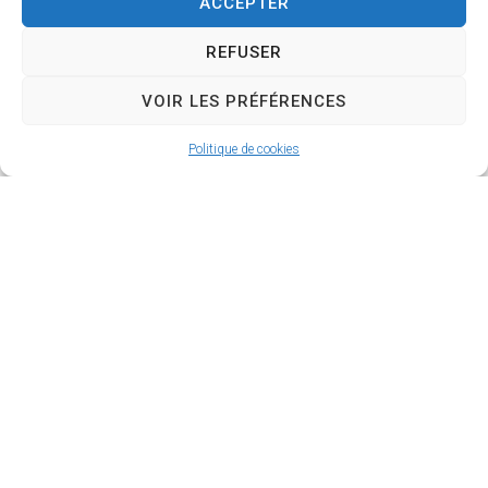
ACCEPTER
REFUSER
VOIR LES PRÉFÉRENCES
Politique de cookies
Mairie de
Saint-Aubin de Médoc
Hôtel de Ville
Route de Joli Bois,