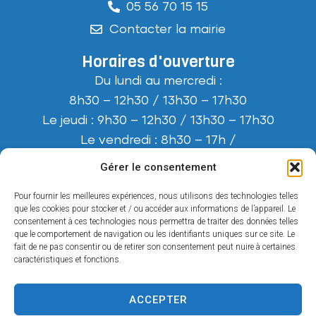
05 56 70 15 15
Contacter la mairie
Horaires d'ouverture
Du lundi au mercredi :
8h30 – 12h30 / 13h30 – 17h30
Le jeudi : 9h30 – 12h30 / 13h30 – 17h30
Le vendredi : 8h30 – 17h /
(journée continue)
Gérer le consentement
Le samedi : 9h30 – 12h
Pour fournir les meilleures expériences, nous utilisons des technologies telles
Horaires d’été (mi-juillet / mi-août) :
que les cookies pour stocker et / ou accéder aux informations de l’appareil. Le
Fermeture à 17h tous les jours.
consentement à ces technologies nous permettra de traiter des données telles
que le comportement de navigation ou les identifiants uniques sur ce site. Le
Pas de permanence le samedi.
fait de ne pas consentir ou de retirer son consentement peut nuire à certaines
caractéristiques et fonctions.
ACCEPTER
Accessibilité