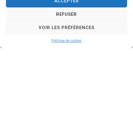
ACCEPTER
REFUSER
VOIR LES PRÉFÉRENCES
Politique de cookies
Mairie de
Saint-Aubin de Médoc
Hôtel de Ville
Route de Joli Bois,