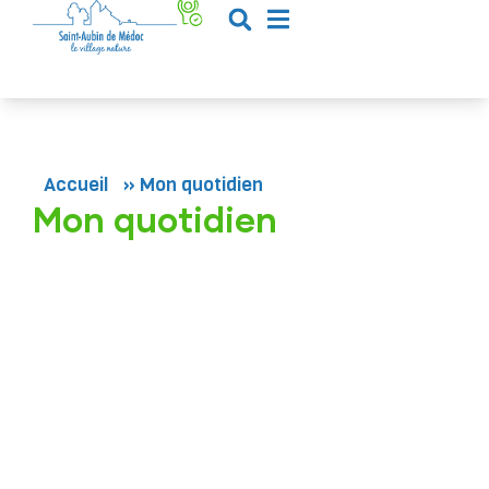
contenu
principal
Accueil
»
Mon quotidien
Mon quotidien
La petite Enfance (0 –
3 ans)