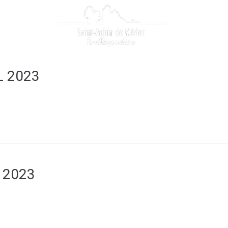
 quotidien
.......
Mes démar
L 2023
 2023