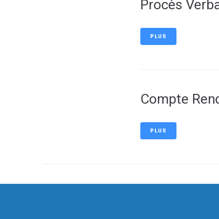
Procès Verba
PLUS
Compte Rend
PLUS