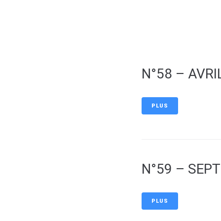
contenu
principal
Mon village nature
Mon
N°58 – AVRI
PLUS
N°59 – SEPT
PLUS