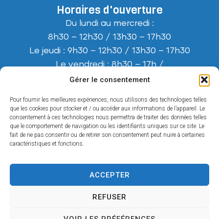
Horaires d'ouverture
Du lundi au mercredi :
8h30 – 12h30 / 13h30 – 17h30
Le jeudi : 9h30 – 12h30 / 13h30 – 17h30
Le vendredi : 8h30 – 17h /
(journée continue)
Gérer le consentement
Le samedi : 9h30 – 12h
Pour fournir les meilleures expériences, nous utilisons des technologies telles
Horaires d’été (mi-juillet / mi-août) :
que les cookies pour stocker et / ou accéder aux informations de l’appareil. Le
consentement à ces technologies nous permettra de traiter des données telles
Fermeture à 17h tous les jours.
que le comportement de navigation ou les identifiants uniques sur ce site. Le
Pas de permanence le samedi.
fait de ne pas consentir ou de retirer son consentement peut nuire à certaines
caractéristiques et fonctions.
ACCEPTER
Accessibilité
REFUSER
Plan du site
Confidentialité
VOIR LES PRÉFÉRENCES
Données personnelles