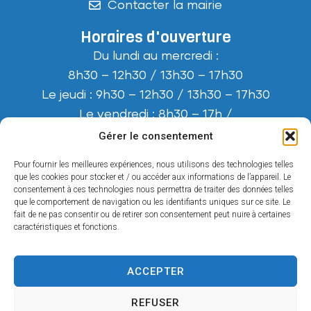
Contacter la mairie
Horaires d'ouverture
Du lundi au mercredi :
8h30 – 12h30 / 13h30 – 17h30
Le jeudi : 9h30 – 12h30 / 13h30 – 17h30
Le vendredi : 8h30 – 17h /
(journée continue)
Gérer le consentement
Le samedi : 9h30 – 12h
Pour fournir les meilleures expériences, nous utilisons des technologies telles
Horaires d’été (mi-juillet / mi-août) :
que les cookies pour stocker et / ou accéder aux informations de l’appareil. Le
consentement à ces technologies nous permettra de traiter des données telles
Fermeture à 17h tous les jours.
que le comportement de navigation ou les identifiants uniques sur ce site. Le
Pas de permanence le samedi.
fait de ne pas consentir ou de retirer son consentement peut nuire à certaines
caractéristiques et fonctions.
ACCEPTER
Accessibilité
REFUSER
Plan du site